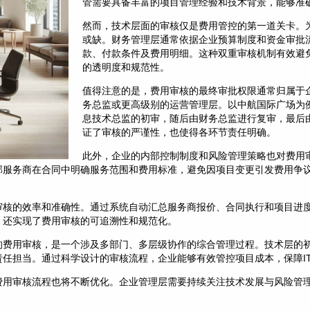
管需要具备丰富的项目管理经验和技术背景，能够准
然而，技术层面的审核仅是费用管控的第一道关卡。
或缺。财务管理层通常依据企业预算制度和资金审批
款、付款条件及费用明细。这种双重审核机制有效避
的透明度和规范性。
值得注意的是，费用审核的最终审批权限通常归属于
务总监或更高级别的运营管理层。以中航国际广场为例
息技术总监的初审，随后由财务总监进行复审，最后
证了审核的严谨性，也使得各环节责任明确。
此外，企业的内部控制制度和风险管理策略也对费用
部服务商在合同中明确服务范围和费用标准，避免因项目变更引发费用争
审核的效率和准确性。通过系统自动汇总服务商报价、合同执行和项目进
，还实现了费用审核的可追溯性和规范化。
的费用审核，是一个涉及多部门、多层级协作的综合管理过程。技术层的
任担当。通过科学设计的审核流程，企业能够有效管控项目成本，保障I
费用审核流程也将不断优化。企业管理层需要持续关注技术发展与风险管