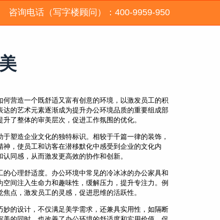
咨询电话（写字楼顾问）：400-9959-950
美
如何营造一个既舒适又富有创意的环境，以激发员工的积
表达的艺术元素逐渐成为提升办公环境品质的重要组成部
提升了整体的审美层次，促进工作氛围的优化。
助于塑造企业文化的独特标识。相较于千篇一律的装饰，
精神，使员工和访客在潜移默化中感受到企业的文化内
和认同感，从而激发更高效的协作和创新。
工的心理舒适度。办公环境中常见的冷冰冰的办公家具和
为空间注入生命力和趣味性，缓解压力，提升专注力。例
觉焦点，激发员工的灵感，促进思维的活跃性。
巧妙的设计，不仅满足美学需求，还兼具实用性，如隔断
审美的同时，也改善了办公环境的舒适度和实用价值，促